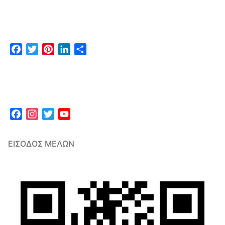
Facebook
Twitter
Pinterest
LinkedIn
Μοιραστείτε
Facebook
Instagram
Twitter
YouTube
Channel
ΕΊΣΟΔΟΣ ΜΕΛΏΝ