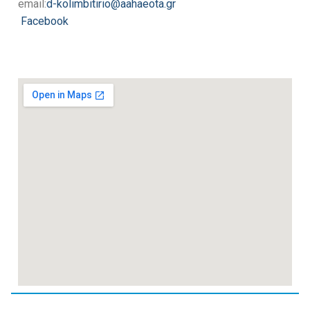
email:
d-kolimbitirio@aahaeota.gr
Facebook