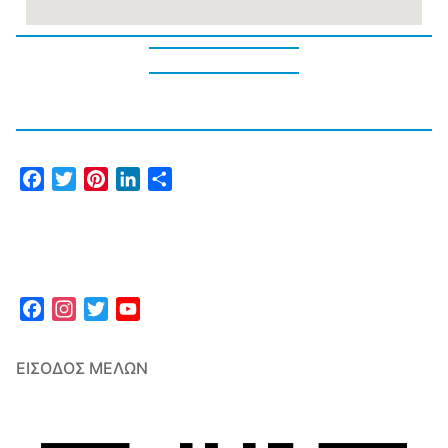
Facebook
Twitter
Pinterest
LinkedIn
Μοιραστείτε
Facebook
Instagram
Twitter
YouTube
Channel
ΕΊΣΟΔΟΣ ΜΕΛΏΝ