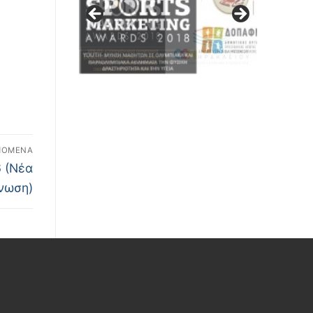
ΠΌΜΕΝΑ
 (Νέα
νωση)