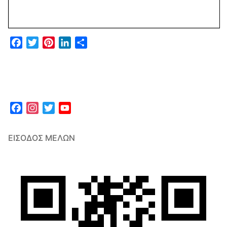
Facebook
Twitter
Pinterest
LinkedIn
Μοιραστείτε
Facebook
Instagram
Twitter
YouTube
Channel
ΕΊΣΟΔΟΣ ΜΕΛΏΝ